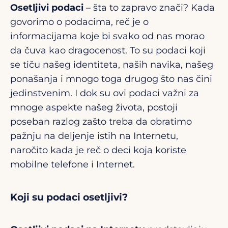
Osetljivi podaci
– šta to zapravo znači? Kada
govorimo o podacima, reč je o
informacijama koje bi svako od nas morao
da čuva kao dragocenost. To su podaci koji
se tiču našeg identiteta, naših navika, našeg
ponašanja i mnogo toga drugog što nas čini
jedinstvenim. I dok su ovi podaci važni za
mnoge aspekte našeg života, postoji
poseban razlog zašto treba da obratimo
pažnju na deljenje istih na Internetu,
naročito kada je reč o deci koja koriste
mobilne telefone i Internet.
Koji su podaci osetljivi?