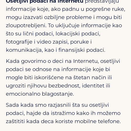
Osetljivi podaci na Internetu
predstavljaju
informacije koje, ako padnu u pogrešne ruke,
mogu izazvati ozbiljne probleme i mogu biti
zloupotrebljeni. To uključuje informacije kao
što su lični podaci, lokacijski podaci,
fotografije i video zapisi, poruke i
komunikacija, kao i finansijski podaci.
Kada govorimo o deci na Internetu, osetljivi
podaci se odnose na informacije koje bi
mogle biti iskorišćene na štetan način ili
ugroziti njihovu bezbednost, identitet ili
emocionalno blagostanje.
Sada kada smo razjasnili šta su osetljivi
podaci, hajde da istražimo kako ih možemo
zaštititi kada deca koriste mobilne telefone.