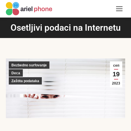
Osetljivi podaci na Internetu
Bezbedno surfovanje
сеп
19
Deca
Zaštita podataka
2023