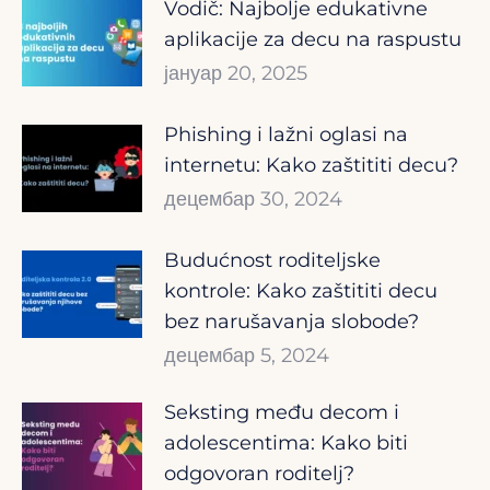
Vodič: Najbolje edukativne
aplikacije za decu na raspustu
јануар 20, 2025
Phishing i lažni oglasi na
internetu: Kako zaštititi decu?
децембар 30, 2024
Budućnost roditeljske
kontrole: Kako zaštititi decu
bez narušavanja slobode?
децембар 5, 2024
Seksting među decom i
adolescentima: Kako biti
odgovoran roditelj?