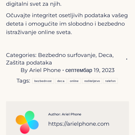
digitalni svet za njih.
Očuvajte integritet osetljivih podataka vašeg
deteta i omogućite im slobodno i bezbedno
istraživanje online sveta.
Categories:
Bezbedno surfovanje
,
Deca
,
Zaštita podataka
By
Ariel Phone
септембар 19, 2023
Tags:
bezbednost
deca
online
roditeljstvo
telefon
Author:
Ariel Phone
https://arielphone.com