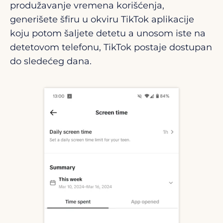
produžavanje vremena korišćenja,
generišete šfiru u okviru TikTok aplikacije
koju potom šaljete detetu a unosom iste na
detetovom telefonu, TikTok postaje dostupan
do sledećeg dana.