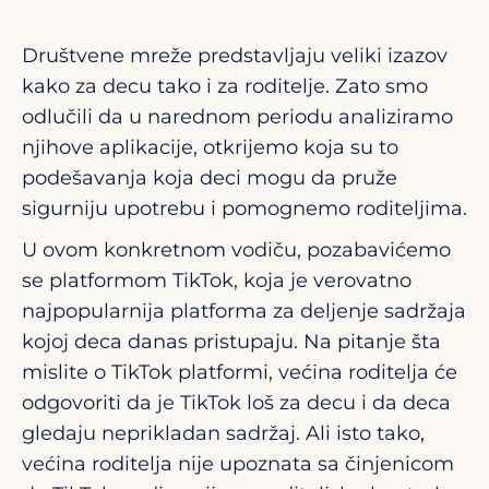
Društvene mreže predstavljaju veliki izazov
kako za decu tako i za roditelje. Zato smo
odlučili da u narednom periodu analiziramo
njihove aplikacije, otkrijemo koja su to
podešavanja koja deci mogu da pruže
sigurniju upotrebu i pomognemo roditeljima.
U ovom konkretnom vodiču, pozabavićemo
se platformom TikTok, koja je verovatno
najpopularnija platforma za deljenje sadržaja
kojoj deca danas pristupaju. Na pitanje šta
mislite o TikTok platformi, većina roditelja će
odgovoriti da je TikTok loš za decu i da deca
gledaju neprikladan sadržaj. Ali isto tako,
većina roditelja nije upoznata sa činjenicom