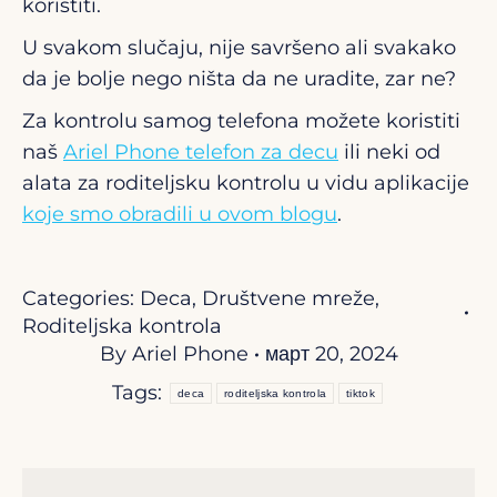
koristiti.
U svakom slučaju, nije savršeno ali svakako
da je bolje nego ništa da ne uradite, zar ne?
Za kontrolu samog telefona možete koristiti
naš
Ariel Phone telefon za decu
ili neki od
alata za roditeljsku kontrolu u vidu aplikacije
koje smo obradili u ovom blogu
.
Categories:
Deca
,
Društvene mreže
,
Roditeljska kontrola
By
Ariel Phone
март 20, 2024
Tags:
deca
roditeljska kontrola
tiktok