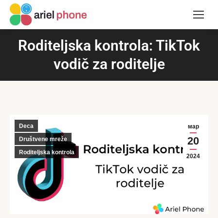
Roditeljska kontrola: TikTok
vodič za roditelje
Deca
мар
20
Društvene mreže
Roditeljska kontrola
2024