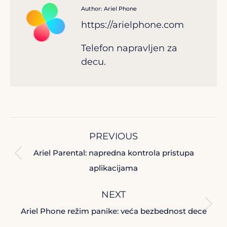
Author:
Ariel Phone
https://arielphone.com
Telefon napravljen za
decu.
Post
PREVIOUS
navigation
Ariel Parental: napredna kontrola pristupa
Previous
aplikacijama
post:
NEXT
Next
Ariel Phone režim panike: veća bezbednost dece
post: