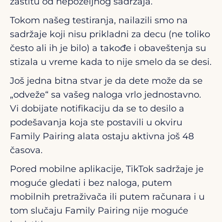
zaštitu od nepoželjnog sadržaja.
Tokom našeg testiranja, nailazili smo na
sadržaje koji nisu prikladni za decu (ne toliko
često ali ih je bilo) a takođe i obaveštenja su
stizala u vreme kada to nije smelo da se desi.
Još jedna bitna stvar je da dete može da se
„odveže“ sa vašeg naloga vrlo jednostavno.
Vi dobijate notifikaciju da se to desilo a
podešavanja koja ste postavili u okviru
Family Pairing alata ostaju aktivna još 48
časova.
Pored mobilne aplikacije, TikTok sadržaje je
moguće gledati i bez naloga, putem
mobilnih pretraživača ili putem računara i u
tom slučaju Family Pairing nije moguće