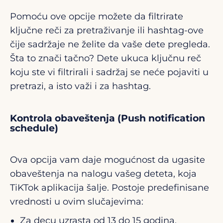
Pomoću ove opcije možete da filtrirate
ključne reči za pretraživanje ili hashtag-ove
čije sadržaje ne želite da vaše dete pregleda.
Šta to znači tačno? Dete ukuca ključnu reč
koju ste vi filtrirali i sadržaj se neće pojaviti u
pretrazi, a isto važi i za hashtag.
Kontrola obaveštenja (Push notification
schedule)
Ova opcija vam daje mogućnost da ugasite
obaveštenja na nalogu vašeg deteta, koja
TiKTok aplikacija šalje. Postoje predefinisane
vrednosti u ovim slučajevima:
Za decu uzrasta od 13 do 15 godina,