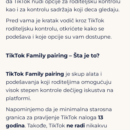
da TikTok nudi opcije za roditeljsku kontrolu
kao i za kontrolu sadržaja koji deca gledaju.
Pred vama je kratak vodič kroz TikTok
roditeljsku kontrolu, otkrićete kako se
podešava i koje opcije su vam dostupne.
TikTok Family pairing – Šta je to?
TikTok Family pairing
je skup alata i
podešavanja koji roditeljima omogućuju
visok stepen kontrole dečijeg iskustva na
platformi.
Napominjemo da je minimalna starosna
granica za pravljenje TikTok naloga
13
godina
. Takođe, TikTok
ne radi
nikakvu