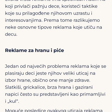
koji privlači pažnju dece, koristeći taktike
koje su prilagođene njihovom uzrastu i
interesovanjima. Prema tome razlikujemo
neke osnovne tipove reklama koje utiču na
decu.
Reklame za hranu i piće
Jedan od najvećih problema reklama koje se
plasiraju deci jeste njihov veliki uticaj na
izbor hrane, obično one manje zdrave.
Slatkiši, grickalice, brza hrana i gazirani
napici često su predstavljeni kao primamljivi
i „kul“.
Moguće posledice ovakvog uticaja reklama