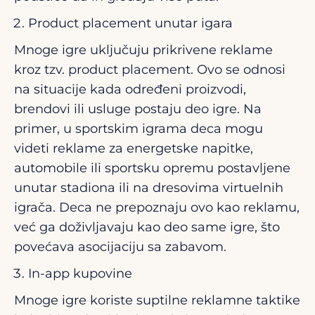
Product placement unutar igara
Mnoge igre uključuju prikrivene reklame
kroz tzv. product placement. Ovo se odnosi
na situacije kada određeni proizvodi,
brendovi ili usluge postaju deo igre. Na
primer, u sportskim igrama deca mogu
videti reklame za energetske napitke,
automobile ili sportsku opremu postavljene
unutar stadiona ili na dresovima virtuelnih
igrača. Deca ne prepoznaju ovo kao reklamu,
već ga doživljavaju kao deo same igre, što
povećava asocijaciju sa zabavom.
In-app kupovine
Mnoge igre koriste suptilne reklamne taktike