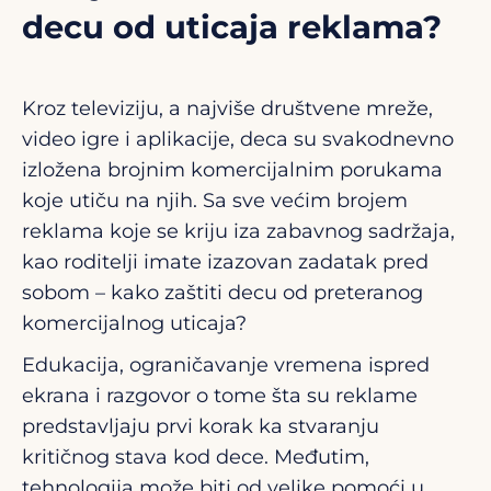
decu od uticaja reklama?
Kroz televiziju, a najviše društvene mreže,
video igre i aplikacije, deca su svakodnevno
izložena brojnim komercijalnim porukama
koje utiču na njih. Sa sve većim brojem
reklama koje se kriju iza zabavnog sadržaja,
kao roditelji imate izazovan zadatak pred
sobom – kako zaštiti decu od preteranog
komercijalnog uticaja?
Edukacija, ograničavanje vremena ispred
ekrana i razgovor o tome šta su reklame
predstavljaju prvi korak ka stvaranju
kritičnog stava kod dece. Međutim,
tehnologija može biti od velike pomoći u