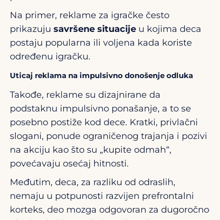
Na primer, reklame za igračke često
prikazuju
savršene situacije
u kojima deca
postaju popularna ili voljena kada koriste
određenu igračku.
Uticaj reklama na impulsivno donošenje odluka
Takođe, reklame su dizajnirane da
podstaknu impulsivno ponašanje, a to se
posebno postiže kod dece. Kratki, privlačni
slogani, ponude ograničenog trajanja i pozivi
na akciju kao što su „kupite odmah“,
povećavaju osećaj hitnosti.
Međutim, deca, za razliku od odraslih,
nemaju u potpunosti razvijen prefrontalni
korteks, deo mozga odgovoran za dugoročno