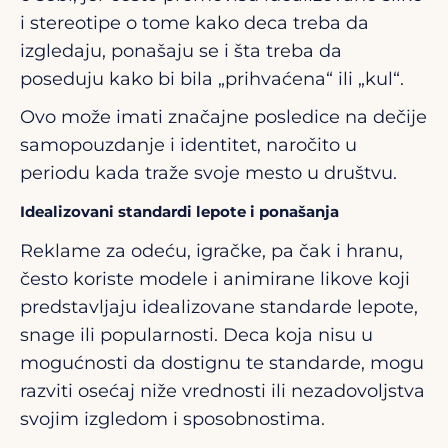
i stereotipe o tome kako deca treba da
izgledaju, ponašaju se i šta treba da
poseduju kako bi bila „prihvaćena“ ili „kul“.
Ovo može imati značajne posledice na dečije
samopouzdanje i identitet, naročito u
periodu kada traže svoje mesto u društvu.
Idealizovani standardi lepote i ponašanja
Reklame za odeću, igračke, pa čak i hranu,
često koriste modele i animirane likove koji
predstavljaju idealizovane standarde lepote,
snage ili popularnosti. Deca koja nisu u
mogućnosti da dostignu te standarde, mogu
razviti osećaj niže vrednosti ili nezadovoljstva
svojim izgledom i sposobnostima.