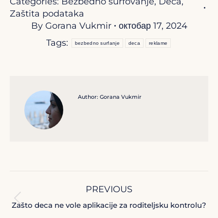
Categories:
Bezbedno surfovanje
,
Deca
,
Zaštita podataka
By
Gorana Vukmir
октобар 17, 2024
Tags:
bezbedno surfanje
deca
reklame
Author:
Gorana Vukmir
Post
PREVIOUS
navigation
Previous
Zašto deca ne vole aplikacije za roditeljsku kontrolu?
post: