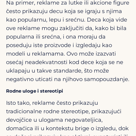
Na primer, reklame za lutke ili akcione figure
često prikazuju decu koja se igraju s njima
kao popularnu, lepu i srećnu. Deca koja vide
ove reklame mogu zaključiti da, kako bi bila
popularna ili srećna, i ona moraju da
poseduju iste proizvode i izgledaju kao
modeli u reklamama. Ovo može izazvati
osećaj neadekvatnosti kod dece koja se ne
uklapaju u takve standarde, što može
negativno uticati na njihovo samopouzdanje.
Rodne uloge i stereotipi
Isto tako, reklame često prikazuju
tradicionalne rodne stereotipe, prikazujući
devojčice u ulogama negovateljica,
domaćica ili u kontekstu brige o izgledu, dok