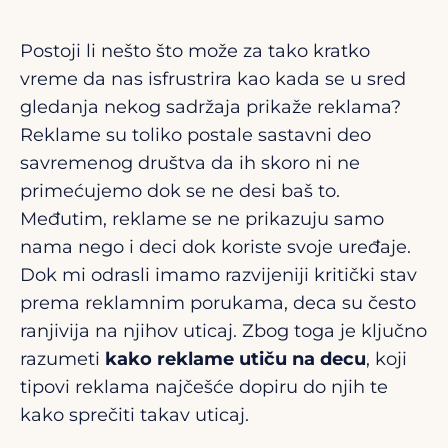
Postoji li nešto što može za tako kratko
vreme da nas isfrustrira kao kada se u sred
gledanja nekog sadržaja prikaže reklama?
Reklame su toliko postale sastavni deo
savremenog društva da ih skoro ni ne
primećujemo dok se ne desi baš to.
Međutim, reklame se ne prikazuju samo
nama nego i deci dok koriste svoje uređaje.
Dok mi odrasli imamo razvijeniji kritički stav
prema reklamnim porukama, deca su često
ranjivija na njihov uticaj. Zbog toga je ključno
razumeti
kako reklame utiču na decu
, koji
tipovi reklama najčešće dopiru do njih te
kako sprečiti takav uticaj.