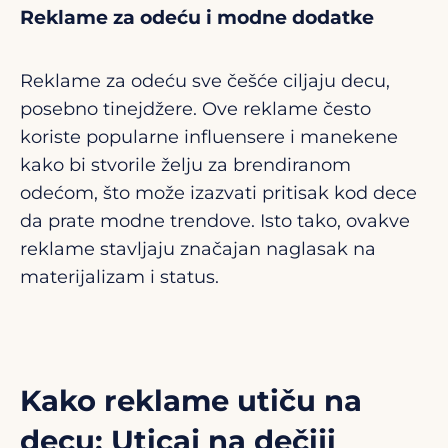
Reklame za odeću i modne dodatke
Reklame za odeću sve češće ciljaju decu,
posebno tinejdžere. Ove reklame često
koriste popularne influensere i manekene
kako bi stvorile želju za brendiranom
odećom, što može izazvati pritisak kod dece
da prate modne trendove. Isto tako, ovakve
reklame stavljaju značajan naglasak na
materijalizam i status.
Kako reklame utiču na
decu: Uticaj na dečiji