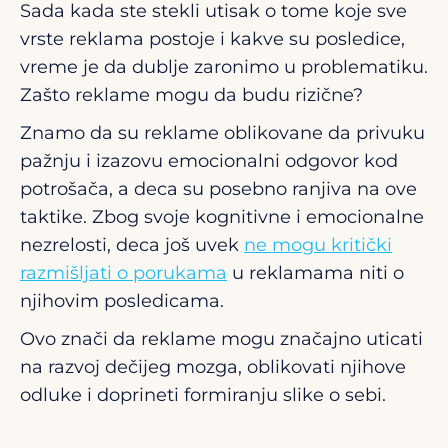
Sada kada ste stekli utisak o tome koje sve
vrste reklama postoje i kakve su posledice,
vreme je da dublje zaronimo u problematiku.
Zašto reklame mogu da budu rizične?
Znamo da su reklame oblikovane da privuku
pažnju i izazovu emocionalni odgovor kod
potrošača, a deca su posebno ranjiva na ove
taktike. Zbog svoje kognitivne i emocionalne
nezrelosti, deca još uvek
ne mogu kritički
razmišljati o porukama
u reklamama niti o
njihovim posledicama.
Ovo znači da reklame mogu značajno uticati
na razvoj dečijeg mozga, oblikovati njihove
odluke i doprineti formiranju slike o sebi.