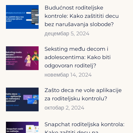
Budućnost roditeljske
kontrole: Kako zaštititi decu
bez narušavanja slobode?
децембар 5, 2024
Seksting među decom i
adolescentima: Kako biti
odgovoran roditelj?
новембар 14, 2024
Zašto deca ne vole aplikacije
za roditeljsku kontrolu?
октобар 2, 2024
Snapchat roditeljska kontrola:
Kako zaštiti decu na