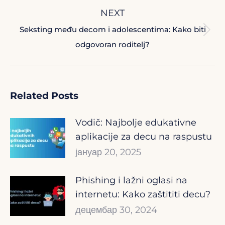
NEXT
Seksting među decom i adolescentima: Kako biti
Next
odgovoran roditelj?
post:
Related Posts
Vodič: Najbolje edukativne
aplikacije za decu na raspustu
јануар 20, 2025
Phishing i lažni oglasi na
internetu: Kako zaštititi decu?
децембар 30, 2024