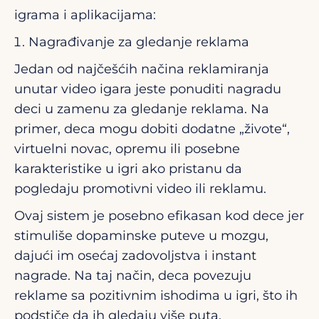
igrama i aplikacijama:
Nagrađivanje za gledanje reklama
Jedan od najčešćih načina reklamiranja
unutar video igara jeste ponuditi nagradu
deci u zamenu za gledanje reklama. Na
primer, deca mogu dobiti dodatne „živote“,
virtuelni novac, opremu ili posebne
karakteristike u igri ako pristanu da
pogledaju promotivni video ili reklamu.
Ovaj sistem je posebno efikasan kod dece jer
stimuliše dopaminske puteve u mozgu,
dajući im osećaj zadovoljstva i instant
nagrade. Na taj način, deca povezuju
reklame sa pozitivnim ishodima u igri, što ih
podstiče da ih gledaju više puta.