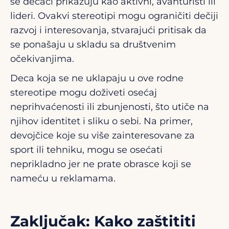
se dečaci prikazuju kao aktivni, avanturisti ili
lideri. Ovakvi stereotipi mogu ograničiti dečiji
razvoj i interesovanja, stvarajući pritisak da
se ponašaju u skladu sa društvenim
očekivanjima.
Deca koja se ne uklapaju u ove rodne
stereotipe mogu doživeti osećaj
neprihvaćenosti ili zbunjenosti, što utiče na
njihov identitet i sliku o sebi. Na primer,
devojčice koje su više zainteresovane za
sport ili tehniku, mogu se osećati
neprikladno jer ne prate obrasce koji se
nameću u reklamama.
Zaključak: Kako zaštititi