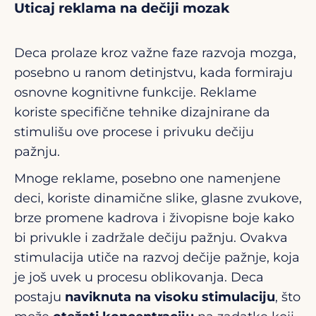
Uticaj reklama na dečiji mozak
Deca prolaze kroz važne faze razvoja mozga,
posebno u ranom detinjstvu, kada formiraju
osnovne kognitivne funkcije. Reklame
koriste specifične tehnike dizajnirane da
stimulišu ove procese i privuku dečiju
pažnju.
Mnoge reklame, posebno one namenjene
deci, koriste dinamične slike, glasne zvukove,
brze promene kadrova i živopisne boje kako
bi privukle i zadržale dečiju pažnju. Ovakva
stimulacija utiče na razvoj dečije pažnje, koja
je još uvek u procesu oblikovanja. Deca
postaju
naviknuta na visoku stimulaciju
, što