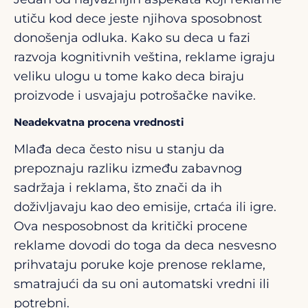
utiču kod dece jeste njihova sposobnost
donošenja odluka. Kako su deca u fazi
razvoja kognitivnih veština, reklame igraju
veliku ulogu u tome kako deca biraju
proizvode i usvajaju potrošačke navike.
Neadekvatna procena vrednosti
Mlađa deca često nisu u stanju da
prepoznaju razliku između zabavnog
sadržaja i reklama, što znači da ih
doživljavaju kao deo emisije, crtaća ili igre.
Ova nesposobnost da kritički procene
reklame dovodi do toga da deca nesvesno
prihvataju poruke koje prenose reklame,
smatrajući da su oni automatski vredni ili
potrebni.