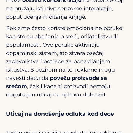
može
otežati koncentraciju
na zadatke koji
ne pružaju isti nivo senzorne interakcije,
poput učenja ili čitanja knjige.
Reklame često koriste emocionalne poruke
kao što su obećanja o sreći, prijateljstvu ili
popularnosti. Ove poruke aktiviraju
dopaminski sistem, što stvara osećaj
zadovoljstva i potrebe za ponavljanjem
iskustva. S obzirom na to, reklame mogu
navesti decu da
povežu proizvode sa
srećom
, čak i kada ti proizvodi nemaju
dugotrajan uticaj na njihovu dobrobit.
Uticaj na donošenje odluka kod dece
Jedan od najvažnijih aspekata koji reklame