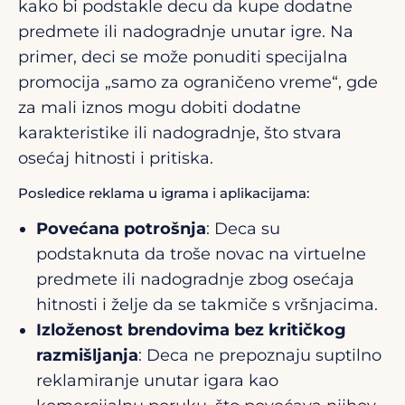
kako bi podstakle decu da kupe dodatne
predmete ili nadogradnje unutar igre. Na
primer, deci se može ponuditi specijalna
promocija „samo za ograničeno vreme“, gde
za mali iznos mogu dobiti dodatne
karakteristike ili nadogradnje, što stvara
osećaj hitnosti i pritiska.
Posledice reklama u igrama i aplikacijama:
Povećana potrošnja
: Deca su
podstaknuta da troše novac na virtuelne
predmete ili nadogradnje zbog osećaja
hitnosti i želje da se takmiče s vršnjacima.
Izloženost brendovima bez kritičkog
razmišljanja
: Deca ne prepoznaju suptilno
reklamiranje unutar igara kao