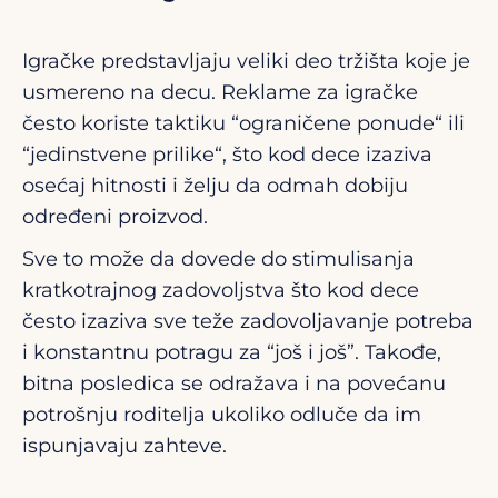
Igračke predstavljaju veliki deo tržišta koje je
usmereno na decu. Reklame za igračke
često koriste taktiku “ograničene ponude“ ili
“jedinstvene prilike“, što kod dece izaziva
osećaj hitnosti i želju da odmah dobiju
određeni proizvod.
Sve to može da dovede do stimulisanja
kratkotrajnog zadovoljstva što kod dece
često izaziva sve teže zadovoljavanje potreba
i konstantnu potragu za “još i još”. Takođe,
bitna posledica se odražava i na povećanu
potrošnju roditelja ukoliko odluče da im
ispunjavaju zahteve.