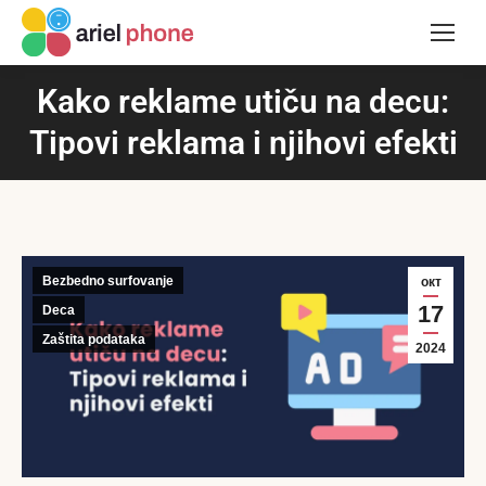
Kako reklame utiču na decu:
Tipovi reklama i njihovi efekti
Bezbedno surfovanje
окт
17
Deca
Zaštita podataka
2024