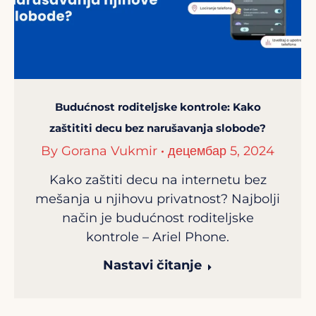
Budućnost roditeljske kontrole: Kako
zaštititi decu bez narušavanja slobode?
By
Gorana Vukmir
децембар 5, 2024
Kako zaštiti decu na internetu bez
mešanja u njihovu privatnost? Najbolji
način je budućnost roditeljske
kontrole – Ariel Phone.
Nastavi čitanje