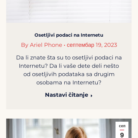
Osetljivi podaci na Internetu
By
Ariel Phone
септембар 19, 2023
Da li znate šta su to osetljivi podaci na
Internetu? Da li vaše dete deli nešto
od osetljivih podataka sa drugim
osobama na Internetu?
Nastavi čitanje
сеп
9