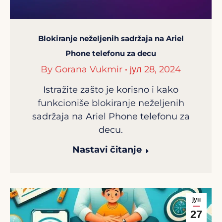
Blokiranje neželjenih sadržaja na Ariel
Phone telefonu za decu
By
Gorana Vukmir
јул 28, 2024
Istražite zašto je korisno i kako
funkcioniše blokiranje neželjenih
sadržaja na Ariel Phone telefonu za
decu.
Nastavi čitanje
јун
27