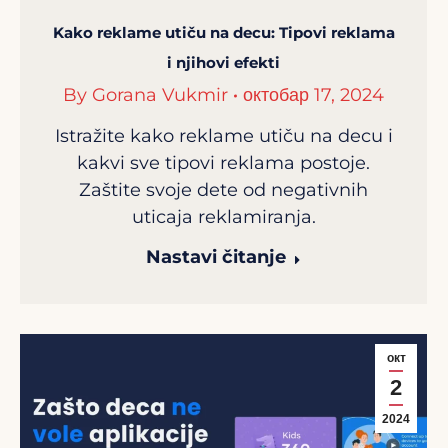
Kako reklame utiču na decu: Tipovi reklama
i njihovi efekti
By
Gorana Vukmir
октобар 17, 2024
Istražite kako reklame utiču na decu i
kakvi sve tipovi reklama postoje.
Zaštite svoje dete od negativnih
uticaja reklamiranja.
Nastavi čitanje
окт
2
2024