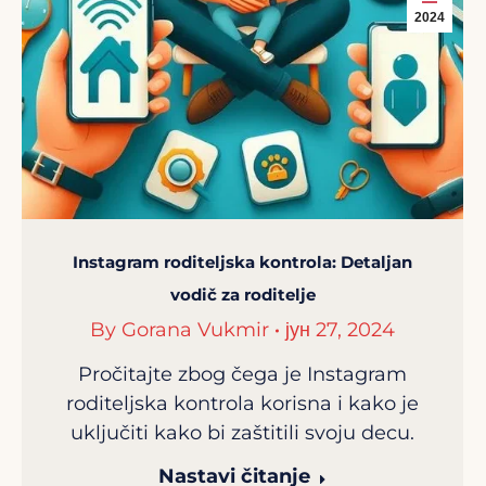
2024
Instagram roditeljska kontrola: Detaljan
vodič za roditelje
By
Gorana Vukmir
јун 27, 2024
Pročitajte zbog čega je Instagram
roditeljska kontrola korisna i kako je
uključiti kako bi zaštitili svoju decu.
Nastavi čitanje