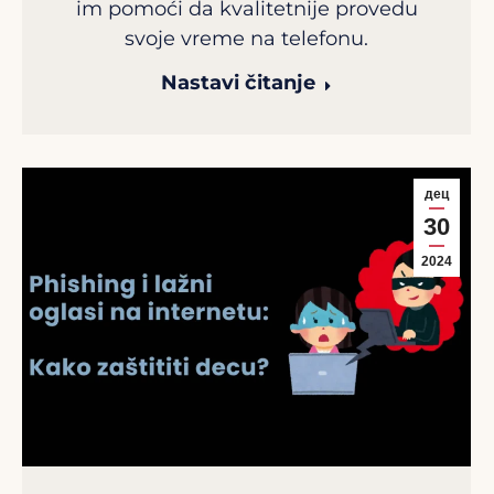
im pomoći da kvalitetnije provedu
svoje vreme na telefonu.
Nastavi čitanje
дец
30
2024