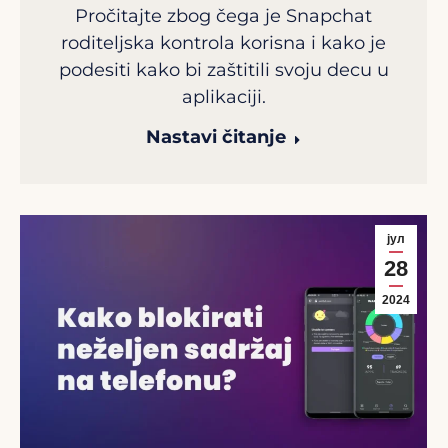
Pročitajte zbog čega je Snapchat
roditeljska kontrola korisna i kako je
podesiti kako bi zaštitili svoju decu u
aplikaciji.
Nastavi čitanje
јул
28
2024