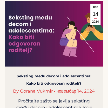
нов
14
2024
Seksting među decom i adolescentima:
Kako biti odgovoran roditelj?
By
Gorana Vukmir
новембар 14, 2024
Pročitajte zašto se javlja seksting
među decom i adolescentima, koje