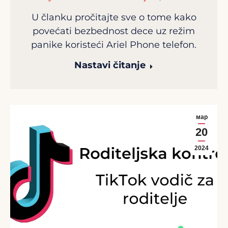
U članku pročitajte sve o tome kako
povećati bezbednost dece uz režim
panike koristeći Ariel Phone telefon.
Nastavi čitanje
мар
20
2024