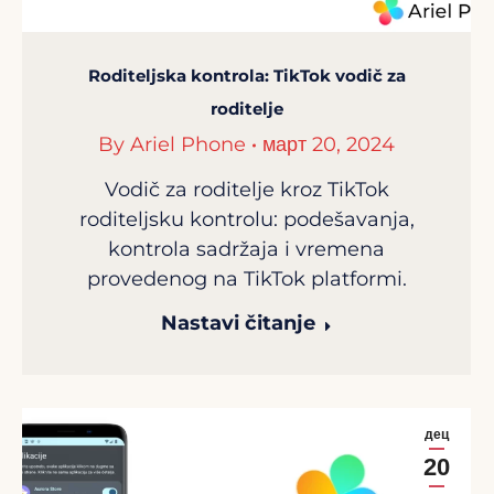
Roditeljska kontrola: TikTok vodič za
roditelje
By
Ariel Phone
март 20, 2024
Vodič za roditelje kroz TikTok
roditeljsku kontrolu: podešavanja,
kontrola sadržaja i vremena
provedenog na TikTok platformi.
Nastavi čitanje
дец
20