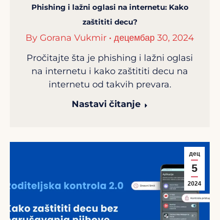
Phishing i lažni oglasi na internetu: Kako
zaštititi decu?
By
Gorana Vukmir
децембар 30, 2024
Pročitajte šta je phishing i lažni oglasi
na internetu i kako zaštititi decu na
internetu od takvih prevara.
Nastavi čitanje
дец
5
2024