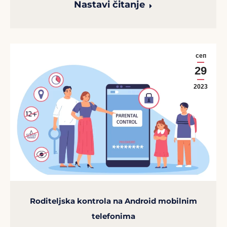
Nastavi čitanje
сеп
29
2023
Roditeljska kontrola na Android mobilnim
telefonima