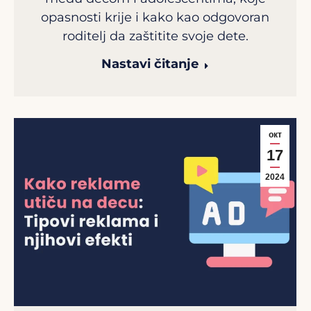
opasnosti krije i kako kao odgovoran
roditelj da zaštitite svoje dete.
Nastavi čitanje
окт
17
2024