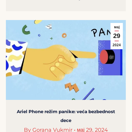
мај
29
2024
Ariel Phone režim panike: veća bezbednost
dece
By
Gorana Vukmir
мај 29, 2024