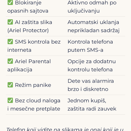
Blokiranje
Aktivno odmah po
opasnih sajtova
uključivanju
AI zaštita slika
Automatski uklanja
(Ariel Protector)
neprikladan sadržaj
SMS kontrola bez
Kontrola telefona
interneta
putem SMS-a
Ariel Parental
Opcije za dodatnu
aplikacija
kontrolu telefona
Dete vas alarmira
Režim panike
brzo i diskretno
Bez cloud naloga
Jednom kupiš,
i mesečne pretplate
zaštita radi zauvek
Telefon koji vidite na slikama je onaj koji je u