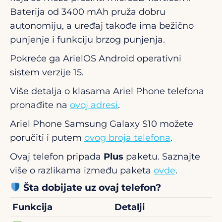
Baterija od 3400 mAh pruža dobru
autonomiju, a uređaj takođe ima bežično
punjenje i funkciju brzog punjenja.
Pokreće ga ArielOS Android operativni
sistem verzije 15.
Više detalja o klasama Ariel Phone telefona
pronađite na
ovoj adresi
.
Ariel Phone Samsung Galaxy S10 možete
poručiti i putem
ovog broja telefona
.
Ovaj telefon pripada
Plus
paketu. Saznajte
više o razlikama između paketa
ovde
.
Šta dobijate uz ovaj telefon?
Funkcija
Detalji