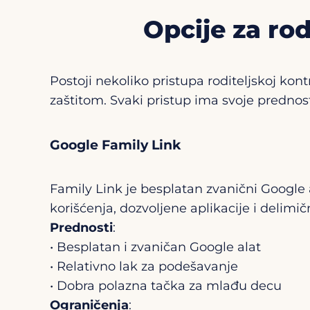
Opcije za ro
Postoji nekoliko pristupa roditeljskoj kon
zaštitom. Svaki pristup ima svoje predno
Google Family Link
Family Link je besplatan zvanični Google 
korišćenja, dozvoljene aplikacije i delimičn
Prednosti
:
• Besplatan i zvaničan Google alat
• Relativno lak za podešavanje
• Dobra polazna tačka za mlađu decu
Ograničenja
: