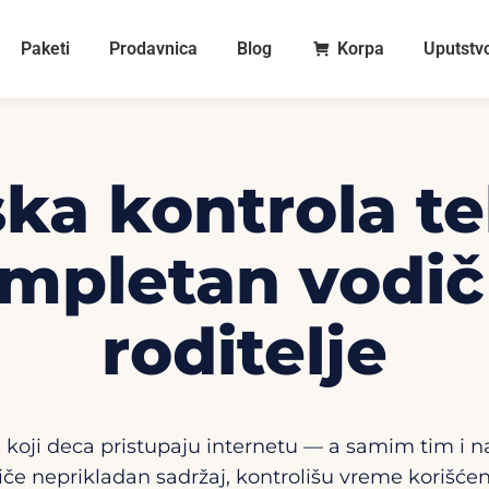
Paketi
Prodavnica
Blog
Korpa
Uputstv
ska kontrola t
mpletan vodič
roditelje
 koji deca pristupaju internetu — a samim tim i naj
e neprikladan sadržaj, kontrolišu vreme korišćenja