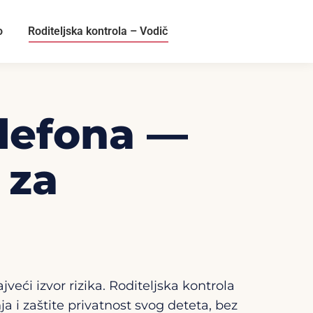
o
Roditeljska kontrola – Vodič
elefona —
 za
veći izvor rizika. Roditeljska kontrola
 i zaštite privatnost svog deteta, bez