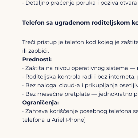
• Detaljno praćenje poruka i poziva otvar
Telefon sa ugrađenom roditeljskom ko
Treći pristup je telefon kod kojeg je zašt
ili zaobići.
Prednosti:
• Zaštita na nivou operativnog sistema — n
• Roditeljska kontrola radi i bez interne
• Bez naloga, cloud-a i prikupljanja osetlj
• Bez mesečne pretplate — jednokratno p
Ograničenja:
• Zahteva korišćenje posebnog telefona sa
telefona u Ariel Phone)