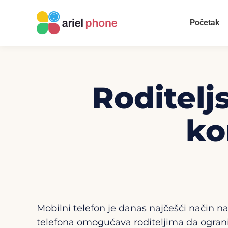
Početak
Roditelj
ko
Mobilni telefon je danas najčešći način na
telefona omogućava roditeljima da ogranič