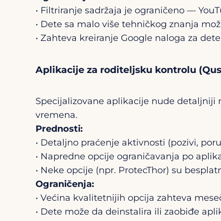
• Filtriranje sadržaja je ograničeno — YouT
• Dete sa malo više tehničkog znanja mož
• Zahteva kreiranje Google naloga za dete,
Aplikacije za roditeljsku kontrolu (Qu
Specijalizovane aplikacije nude detaljniji
vremena.
Prednosti:
• Detaljno praćenje aktivnosti (pozivi, poru
• Napredne opcije ograničavanja po aplika
• Neke opcije (npr. ProtecThor) su besplat
Ograničenja:
• Većina kvalitetnijih opcija zahteva mes
• Dete može da deinstalira ili zaobiđe apl