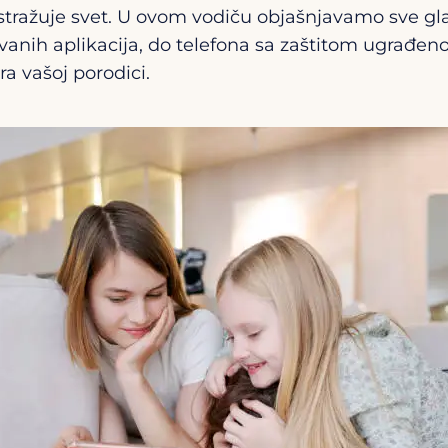
tražuje svet. U ovom vodiču objašnjavamo sve gla
ovanih aplikacija, do telefona sa zaštitom ugrađe
ra vašoj porodici.