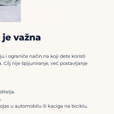
o je važna
 i ograniče način na koji dete koristi
ilj nije špijuniranje, već postavljanje
itelja.
.
jas u automobilu ili kaciga na biciklu.