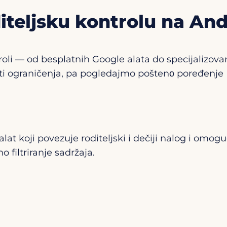
diteljsku kontrolu na And
troli — od besplatnih Google alata do specijalizov
sti ograničenja, pa pogledajmo poštenо poređenje
alat koji povezuje roditeljski i dečiji nalog i o
o filtriranje sadržaja.