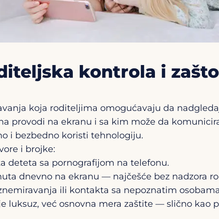
diteljska kontrola i zašt
šavanja koja roditeljima omogućavaju da nadgledaju
na provodi na ekranu i sa kim može da komunicira. C
o i bezbedno koristi tehnologiju.
ore i brojke:
ta deteta sa pornografijom na telefonu.
minuta dnevno na ekranu — najčešće bez nadzora rod
e uznemiravanja ili kontakta sa nepoznatim osobama
je luksuz, već osnovna mera zaštite — slično kao po