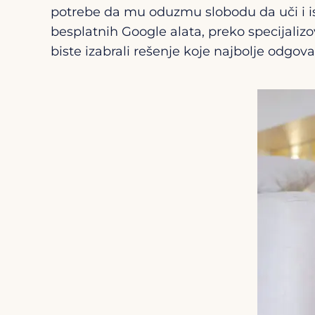
potrebe da mu oduzmu slobodu da uči i is
besplatnih Google alata, preko specijaliz
biste izabrali rešenje koje najbolje odgova