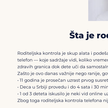
Šta je ro
Roditeljska kontrola je skup alata i pode
telefon — koje sadržaje vidi, koliko vreme
zdravih granica dok dete uči da samostaln
Zašto je ovo danas važnije nego ranije, gov
• 11 godina je prosečan uzrast prvog susre
• Deca u Srbiji provedu i do 4 sata i 30 
• 1 od 3 deteta iskusilo je neki vid onlin
Zbog toga roditeljska kontrola telefona ni