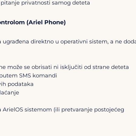
a pitanje privatnosti samog deteta
ntrolom (Ariel Phone)
ita ugrađena direktno u operativni sistem, a ne dod
e može se obrisati ni isključiti od strane deteta
ta, putem SMS komandi
ivih podataka
laćanje
 ArielOS sistemom (ili pretvaranje postojećeg