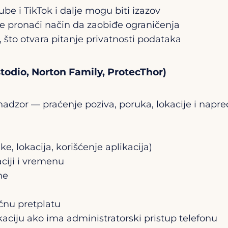
ube i TikTok i dalje mogu biti izazov
e pronaći način da zaobiđe ograničenja
 što otvara pitanje privatnosti podataka
stodio, Norton Family, ProtecThor)
 nadzor — praćenje poziva, poruka, lokacije i napre
ke, lokacija, korišćenje aplikacija)
ciji i vremenu
ne
ečnu pretplatu
ikaciju ako ima administratorski pristup telefonu