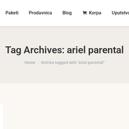
Paketi
Prodavnica
Blog
Korpa
Uputstv
Tag Archives:
ariel parental
You are here:
Home
Entries tagged with "ariel parental"