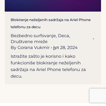
Blokiranje neželjenih sadržaja na Ariel Phone
telefonu za decu
Bezbedno surfovanje
,
Deca
,
Društvene mreže
By
Gorana Vukmir
јул 28, 2024
Istražite zašto je korisno i kako
funkcioniše blokiranje neželjenih
sadržaja na Ariel Phone telefonu za
decu.